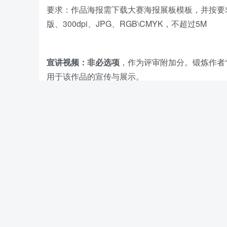
要求：作品海报需下载大赛海报展板模板，并按要求排提
版、300dpi、JPG、RGB\CMYK，不超过5M
宣讲视频：非必选项
，作为评审附加分。锻炼作者
用于该作品的宣传与展示。
工程文件：非必选项
可点击以下链接查看：
参赛相关问题
/
参赛流程
注
：
报名过程中如遇任何问题可以添加大赛组委会
赛委会负责人员微信：a-award
赛委会负责人员LINE：a-award
赛委会联系邮箱：aaward@a-award.com