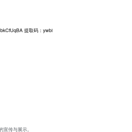
qR7bkCfUqBA 提取码：ywbi
的宣传与展示。