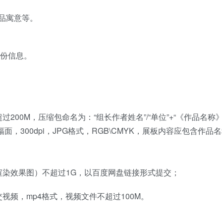
品寓意等。
身份信息。
200M，压缩包命名为：“组长作者姓名”/“单位”+“《作品名称》
，300dpi，JPG格式，RGB\CMYK，展板内容应包含作品
渲染效果图）不超过1G，以百度网盘链接形式提交；
视频，mp4格式，视频文件不超过100M。