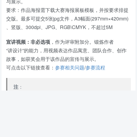
与展示。
要求：作品海报需下载大赛海报展板模板，并按要求排提
交版。最多可提交5张jpg文件，A3幅面(297mm×420mm)
、竖版、300dpi、JPG、RGB\CMYK，不超过5M
宣讲视频：非必选项
，作为评审附加分。锻炼作者
“讲设计”的能力，用视频表达作品寓意、团队合作、创作
故事，如获奖会用于该作品的宣传与展示。
可点击以下链接查看：
参赛相关问题
/
参赛流程
注
：
报名过程中如遇任何问题可以添加大赛组委会工作
人员咨询。
赛委会负责人员微信：a-award
赛委会负责人员LINE：a-award