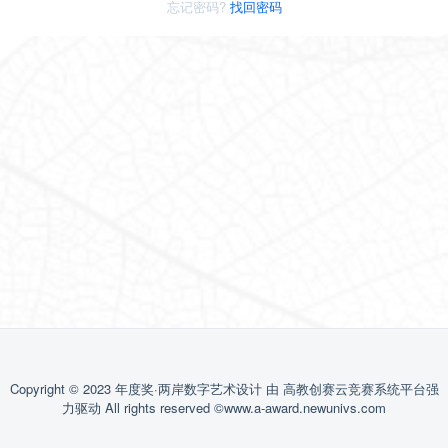
忘记密码?
找回密码
Copyright © 2023 年度奖·两岸数字艺术设计 由 高教创赛云竞赛系统平台强
力驱动 All rights reserved
©www.a-award.newunivs.com